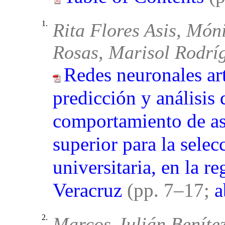
1.
Rita Flores Asis, Món
Rosas, Marisol Rodrí
Redes neuronales art
predicción y análisis 
comportamiento de as
superior para la selec
universitaria, en la r
Veracruz
(pp. 7–17;
a
2.
Marcos-Julián Beníte