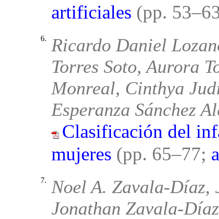
artificiales
(pp. 53–6
6.
Ricardo Daniel Lozan
Torres Soto, Aurora T
Monreal, Cinthya Jud
Esperanza Sánchez A
Clasificación del in
mujeres
(pp. 65–77;
a
7.
Noel A. Zavala-Díaz, 
Jonathan Zavala-Díaz