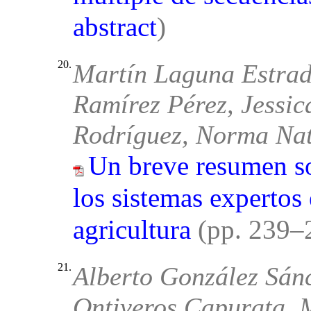
abstract
)
20.
Martín Laguna Estra
Ramírez Pérez, Jessic
Rodríguez, Norma Nat
Un breve resumen s
los sistemas expertos
agricultura
(pp. 239–
21.
Alberto González Sán
Ontiveros Capurata, 