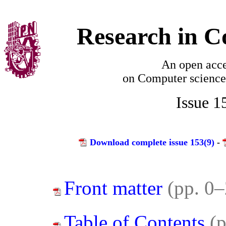
Research in C
An open acce
on
Computer science
Issue 1
Download complete issue 153(9)
-
Front matter
(pp. 0–
Table of Contents
(