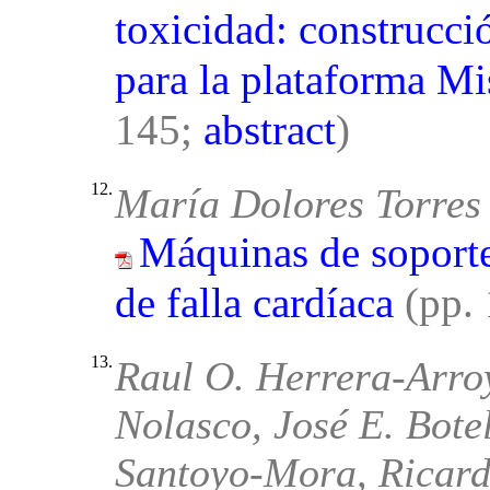
toxicidad: construcci
para la plataforma M
145;
abstract
)
12.
María Dolores Torres 
Máquinas de soporte
de falla cardíaca
(pp.
13.
Raul O. Herrera-Arroy
Nolasco, José E. Bote
Santoyo-Mora, Ricar