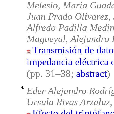
Melesio, María Guada
Juan Prado Olivarez,
Alfredo Padilla Medi
Magueyal, Alejandro 
Transmisión de dato
impedancia eléctrica
(pp. 31–38;
abstract
)
4.
Eder Alejandro Rodrí
Ursula Rivas Arzaluz
Efecto del triptófan