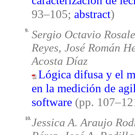
caracterización de le
93–105;
abstract
)
9.
Sergio Octavio Rosal
Reyes, José Román He
Acosta Díaz
Lógica difusa y el m
en la medición de agil
software
(pp. 107–12
10.
Jessica A. Araujo Rod