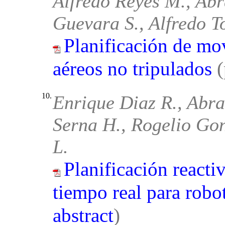
Alfredo Reyes M., Ab
Guevara S., Alfredo To
Planificación de mo
aéreos no tripulados
10.
Enrique Diaz R., Abr
Serna H., Rogelio Gon
L.
Planificación react
tiempo real para robo
abstract
)