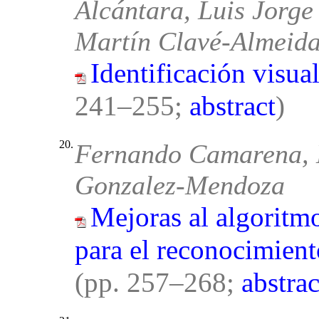
Alcántara, Luis Jorge
Martín Clavé-Almeid
Identificación visual
241–255;
abstract
)
20.
Fernando Camarena, 
Gonzalez-Mendoza
Mejoras al algoritmo
para el reconocimient
(pp. 257–268;
abstrac