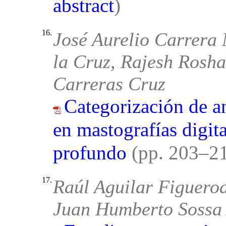
abstract
)
16.
José Aurelio Carrera
la Cruz, Rajesh Rosha
Carreras Cruz
Categorización de a
en mastografías digit
profundo
(pp. 203–2
17.
Raúl Aguilar Figuero
Juan Humberto Sossa