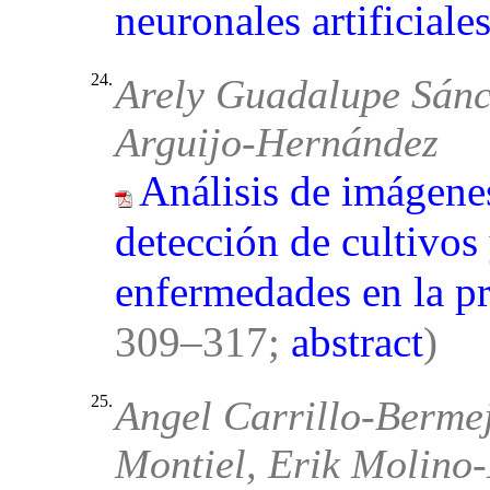
neuronales artificiale
24.
Arely Guadalupe Sán
Arguijo-Hernández
Análisis de imágenes
detección de cultivos
enfermedades en la p
309–317;
abstract
)
25.
Angel Carrillo-Bermej
Montiel, Erik Molino