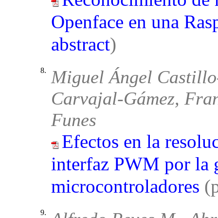
Openface en una Rasp
abstract
)
8.
Miguel Ángel Castillo
Carvajal-Gámez, Fran
Funes
Efectos en la resol
interfaz PWM por la 
microcontroladores
(
9.