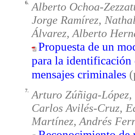
6.
Alberto Ochoa-Zezzatt
Jorge Ramírez, Natha
Álvarez, Alberto Her
Propuesta de un mode
para la identificación
mensajes criminales
(
7.
Arturo Zúñiga-López, 
Carlos Avilés-Cruz, 
Martínez, Andrés Fer
Reconocimiento de r