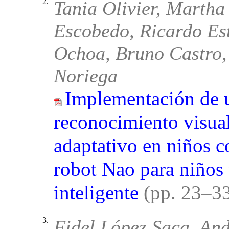
2.
Tania Olivier, Marth
Escobedo, Ricardo Es
Ochoa, Bruno Castro,
Noriega
Implementación de 
reconocimiento visua
adaptativo en niños 
robot Nao para niños
inteligente
(pp. 23–3
3.
Fidel López Saca, And