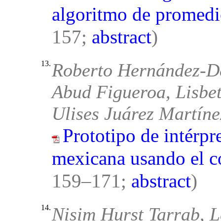
algoritmo de promedio
157;
abstract
)
13.
Roberto Hernández-De
Abud Figueroa, Lisbe
Ulises Juárez Martíne
Prototipo de intérpr
mexicana usando el c
159–171;
abstract
)
14.
Nisim Hurst Tarrab, 