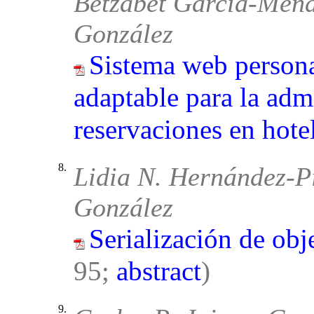
Betzabet García-Mend
González
Sistema web persona
adaptable para la adm
reservaciones en hote
8.
Lidia N. Hernández-Pi
González
Serialización de o
95;
abstract
)
9.