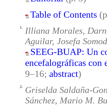
Table of Contents
(
1.
Illiana Morales, Darne
Aguilar, Josefa Somod
SEEG-BUAP: Un corp
encefalográficas con
9–16;
abstract
)
2.
Griselda Saldaña-Gon
Sánchez, Mario M. Bus