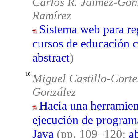
Carlos R. Jaimez-Gon
Ramírez
Sistema web para re
cursos de educación 
abstract
)
10.
Miguel Castillo-Corte
González
Hacia una herramient
ejecución de programa
Java
(pp. 109–120;
a