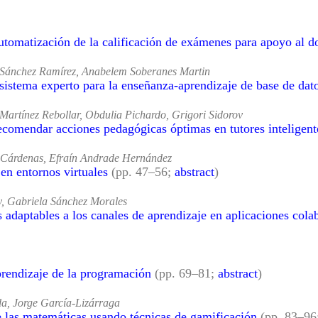
tomatización de la calificación de exámenes para apoyo al d
is Sánchez Ramírez, Anabelem Soberanes Martin
sistema experto para la enseñanza-aprendizaje de base de dat
Martínez Rebollar, Obdulia Pichardo, Grigori Sidorov
comendar acciones pedagógicas óptimas en tutores inteligent
 Cárdenas, Efraín Andrade Hernández
en entornos virtuales
(pp. 47–56;
abstract
)
y, Gabriela Sánchez Morales
 adaptables a los canales de aprendizaje en aplicaciones col
prendizaje de la programación
(pp. 69–81;
abstract
)
a, Jorge García-Lizárraga
de las matemáticas usando técnicas de gamificación
(pp. 83–96