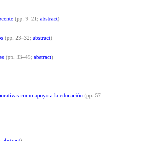
ocente
(pp. 9–21;
abstract
)
os
(pp. 23–32;
abstract
)
es
(pp. 33–45;
abstract
)
aborativas como apoyo a la educación
(pp. 57–
;
abstract
)