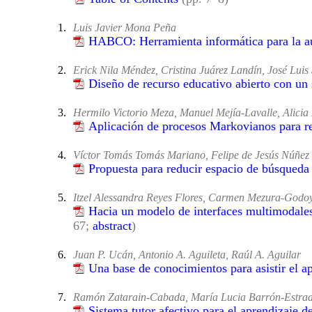
1.
Luis Javier Mona Peña
HABCO: Herramienta informática para la au
2.
Erick Nila Méndez, Cristina Juárez Landín, José Lu
Diseño de recurso educativo abierto con un 
3.
Hermilo Victorio Meza, Manuel Mejía-Lavalle, Alicia 
Aplicación de procesos Markovianos para re
4.
Víctor Tomás Tomás Mariano, Felipe de Jesús Núñez
Propuesta para reducir espacio de búsqueda 
5.
Itzel Alessandra Reyes Flores, Carmen Mezura-Godo
Hacia un modelo de interfaces multimodales
67;
abstract
)
6.
Juan P. Ucán, Antonio A. Aguileta, Raúl A. Aguilar
Una base de conocimientos para asistir el a
7.
Ramón Zatarain-Cabada, María Lucia Barrón-Estrad
Sistema tutor afectivo para el aprendizaje 