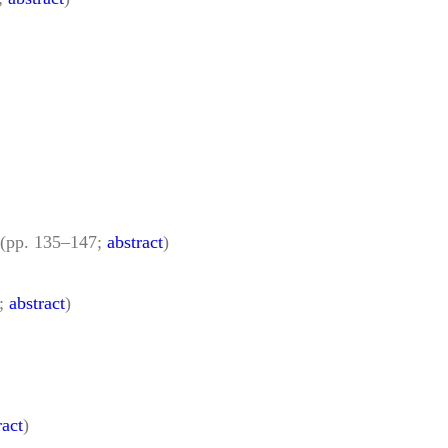
(pp. 135–147;
abstract
)
3;
abstract
)
ract
)