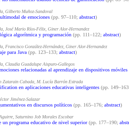
a, Gilberto Muñoz-Sandoval
ultimodal de emociones
(pp. 97–110;
abstract
)
, José Mario Ríos-Félix, Giner Alor-Hernandez
 lógica algorítmica y programación
(pp. 111–122;
abstract
)
a, Francisco González-Hernández, Giner Alor-Hernandez
aje para Java
(pp. 123–133;
abstract
)
a, Claudia Guadalupe Aispuro-Gallegos
ociones relacionadas al aprendizaje en dispositivos móviles
 Zatarain Cabada, M. Lucía Barrón Estrada
fication en aplicaciones educativas inteligentes
(pp. 149–16
éctor Jiménez-Salazar
umentativos en discursos políticos
(pp. 165–176;
abstract
)
 Aguirre, Saturnino Job Morales Escobar
e un programa educativo de nivel superior
(pp. 177–190;
abst