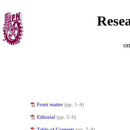
Resea
o
Front matter
(pp. 1–4)
Editorial
(pp. 5–6)
Table of Contents
(pp. 7–8)