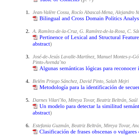
1.
Jean-Valère Cossu, Rocío Abascal-Mena, Alejandro 
Bilingual and Cross Domain Politics Analys
2.
A. Ramírez-de-la-Cruz, G. Ramírez-de-la-Rosa, C. Sán
Pertinence of Lexical and Structural Featur
abstract
)
3.
José-de-Jesús Lavalle-Martínez, Manuel Montes-y-Góm
Pinto-Avenda˜no
Algunas semánticas lógicas para reconocer 
4.
Belém Priego Sánchez, David Pinto, Salah Mejri
Metodología para la identificación de secuen
5.
Darnes Vilari˜ño, Mireya Tovar, Beatriz Beltrán, Saúl
Un modelo para detectar la similitud semánti
abstract
)
6.
Estefania Guzmán, Beatriz Beltrán, Mireya Tovar, An
Clasificación de frases obscenas o vulgares