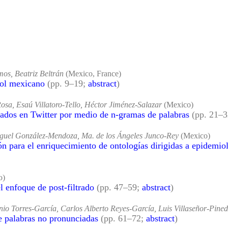
os, Beatriz Beltrán
(Mexico, France)
ñol mexicano
(pp. 9–19;
abstract
)
sa, Esaú Villatoro-Tello, Héctor Jiménez-Salazar
(Mexico)
rados en Twitter por medio de n-gramas de palabras
(pp. 21–
iguel González-Mendoza, Ma. de los Ángeles Junco-Rey
(Mexico)
n para el enriquecimiento de ontologías dirigidas a epidemiolo
o)
 enfoque de post-filtrado
(pp. 47–59;
abstract
)
io Torres-García, Carlos Alberto Reyes-García, Luis Villaseñor-Pine
e palabras no pronunciadas
(pp. 61–72;
abstract
)