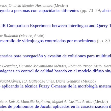
ustos, Octavio Mendez Hernandez
(Mexico)
ayuda a personas con capacidades diferentes
(pp. 73–79;
abstr
CLIR Comparison Experiment between Interlingua and Query T
saac Rudomín
(Mexico, Spain)
esarrollo de videojuegos controlados por movimiento
(pp. 8
narios para navegación y evasión de colisiones para multitud
o González, Gerardo Maximiliano Méndez, Rolando Praga Alejo, Karl
mágenes en control de calidad basado en el modelo difuso sin
rvajal-Gámez, F.J. Gallegos-Funes, Diane Gendron
(Mexico)
licando la técnica Fuzzy C-means de la morfología matemáti
ero, Luis E. Mancilla Espinoza, Miguel A. Casillas Araiza
(Mexico)
ales de polinomios de Jacobi aplicados en la caracterizació