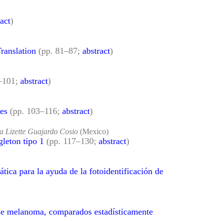
act
)
ranslation
(pp. 81–87;
abstract
)
9–101;
abstract
)
es
(pp. 103–116;
abstract
)
a Lizette Guajardo Cosio
(Mexico)
gleton tipo 1
(pp. 117–130;
abstract
)
ca para la ayuda de la fotoidentificación de
n de melanoma, comparados estadísticamente