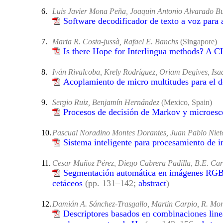
6.
Luis Javier Mona Peña, Joaquin Antonio Alvarado B
Software decodificador de texto a voz para 
7.
Marta R. Costa-jussà, Rafael E. Banchs
(Singapore)
Is there Hope for Interlingua methods? A 
8.
Iván Rivalcoba, Krely Rodríguez, Oriam Degives, I
Acoplamiento de micro multitudes para el d
9.
Sergio Ruiz, Benjamín Hernández
(Mexico, Spain)
Procesos de decisión de Markov y microesce
10.
Pascual Noradino Montes Dorantes, Juan Pablo Niet
Sistema inteligente para procesamiento de i
11.
Cesar Muñoz Pérez, Diego Cabrera Padilla, B.E. Ca
Segmentación automática en imágenes RGB ap
cetáceos
(pp. 131–142;
abstract
)
12.
Damián A. Sánchez-Trasgallo, Martin Carpio, R. Mont
Descriptores basados en combinaciones line