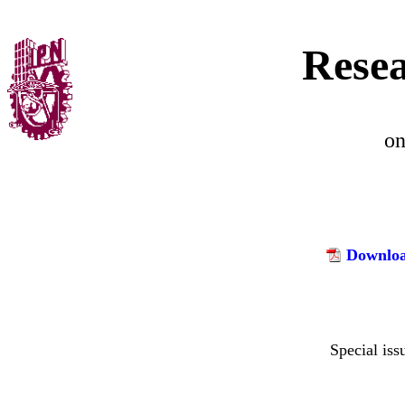
Resea
o
Downloa