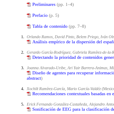
Preliminares
(pp. 1–4)
Prefacio
(p. 5)
Tabla de contenido
(pp. 7–8)
1.
Orlando Ramos, David Pinto, Belem Priego, Iván Olm
Análisis empírico de la dispersión del espa
2.
Gerardo García-Rodríguez, Gabriela Ramírez-de-la-Ro
Detectando la prioridad de contenidos gene
3.
Joanna Alvarado-Uribe, Ari Yair Barrera-Animas, M
Diseño de agentes para recuperar informació
abstract
)
4.
Xochilt Ramírez-García, Mario García-Valdéz
(Mexic
Recomendaciones contextuales basadas en el
5.
Erick Fernando González-Castañeda, Alejandro Anton
Sonificación de EEG para la clasificación d