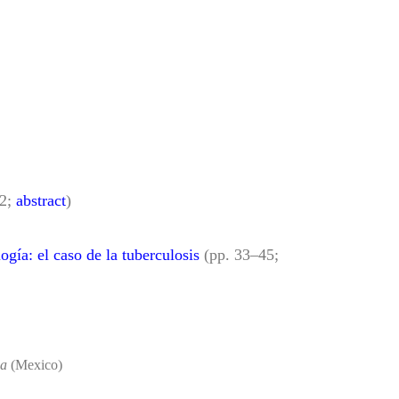
32;
abstract
)
gía: el caso de la tuberculosis
(pp. 33–45;
da
(Mexico)