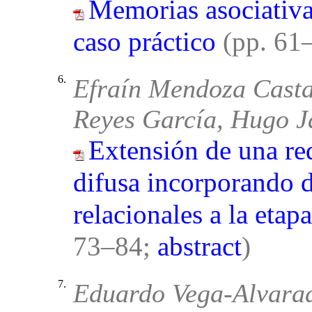
Memorias asociativas
caso práctico
(pp. 61
6.
Efraín Mendoza Casta
Reyes García, Hugo J
Extensión de una re
difusa incorporando d
relacionales a la eta
73–84;
abstract
)
7.
Eduardo Vega-Alvarad