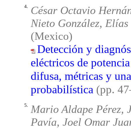
4.
César Octavio Hernán
Nieto González, Elías
(Mexico)
Detección y diagnóst
eléctricos de potenc
difusa, métricas y un
probabilística
(pp. 4
5.
Mario Aldape Pérez, 
Pavía, Joel Omar Ju