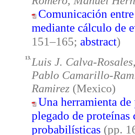
Romero, Manuel Hern
Comunicación entre 
mediante cálculo de 
151–165;
abstract
)
13.
Luis J. Calva-Rosale
Pablo Camarillo-Ramí
Ramirez
(Mexico)
Una herramienta de 
plegado de proteínas 
probabilísticas
(pp. 