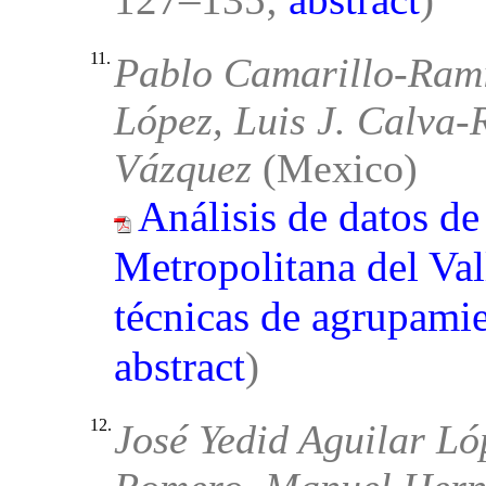
127–135;
abstract
)
11.
Pablo Camarillo-Ram
López, Luis J. Calva-
Vázquez
(Mexico)
Análisis de datos de
Metropolitana del Va
técnicas de agrupami
abstract
)
12.
José Yedid Aguilar Lóp