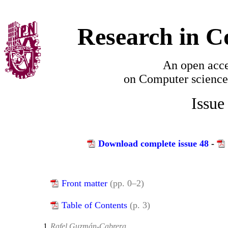
Research in C
An open acce
on
Computer science
Issue
Download complete issue 48
-
Front matter
(pp. 0–2)
Table of Contents
(p. 3)
1.
Rafel Guzmán-Cabrera