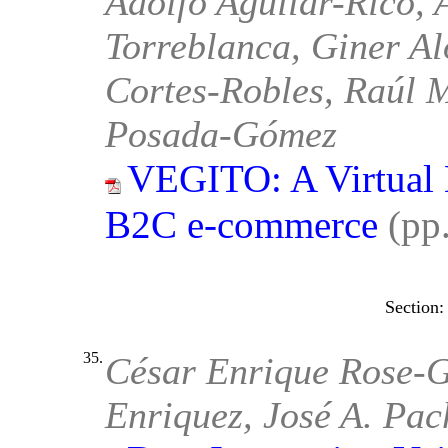
Adolfo Aguilar-Rico, 
Torreblanca, Giner A
Cortes-Robles, Raúl 
Posada-Gómez
VEGITO: A Virtual E
B2C e-commerce
(pp
35.
César Enrique Rose-G
Enriquez, José A. Pa