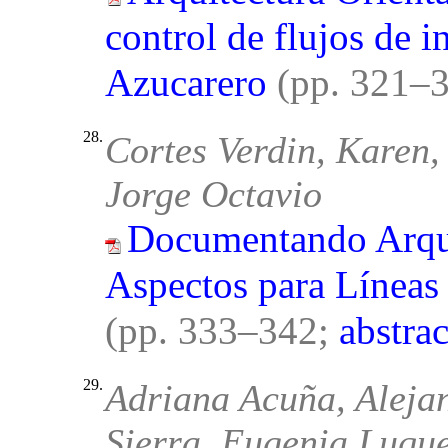
control de flujos de 
Azucarero
(pp. 321–
28.
Cortes Verdin, Karen
Jorge Octavio
Documentando Arqui
Aspectos para Líneas
(pp. 333–342;
abstrac
29.
Adriana Acuña, Aleja
Sierra, Eugenia Luqu