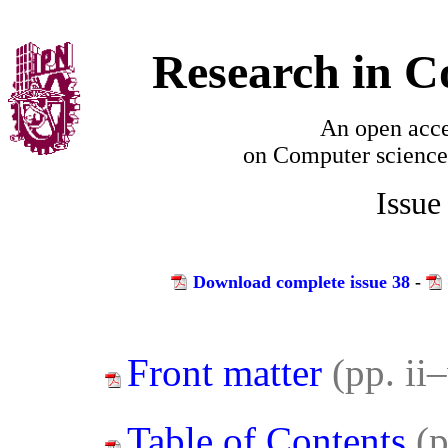
Research in C
An open acce
on
Computer science
Issue
Download complete issue 38
-
Front matter
(pp. ii
Table of Contents
(p