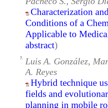
Pacheco S., Sergio Di
Characterization an
Conditions of a Che
Applicable to Medica
abstract
)
7.
Luis A. González, Ma
A. Reyes
Hybrid technique us
fields and evolutiona
planning in mobile ro