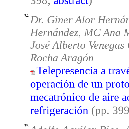
398;
abstract
)
34.
Dr. Giner Alor Herná
Hernández, MC Ana M
José Alberto Venegas
Rocha Aragón
Telepresencia a travé
operación de un proto
mecatrónico de aire 
refrigeración
(pp. 39
35.