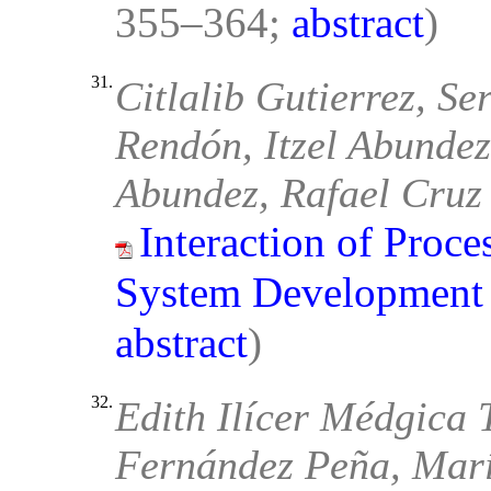
355–364;
abstract
)
31.
Citlalib Gutierrez, Se
Rendón, Itzel Abundez
Abundez, Rafael Cruz
Interaction of Proce
System Development 
abstract
)
32.
Edith Ilícer Médgica 
Fernández Peña, Marí