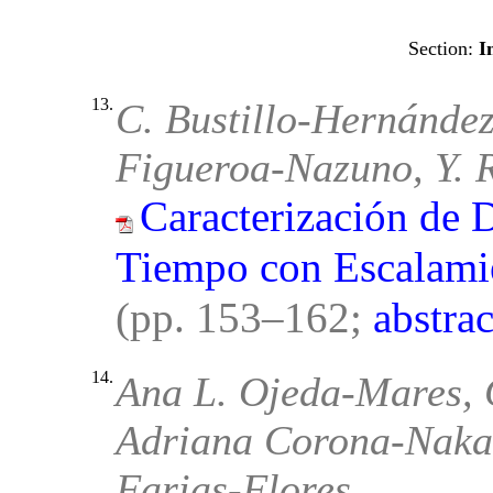
I
13.
C. Bustillo-Hernández
Figueroa-Nazuno, Y. 
Caracterización de D
Tiempo con Escalami
(pp. 153–162;
abstrac
14.
Ana L. Ojeda-Mares, 
Adriana Corona-Naka
Farias-Flores