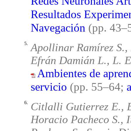
Redes Neuronales Arti
Resultados Experimen
Navegación
(pp. 43–
5.
Apollinar Ramírez S.
Efrán Damián L., L. E
Ambientes de aprend
servicio
(pp. 55–64;
6.
Citlalli Gutierrez E.,
Horacio Pacheco S., I