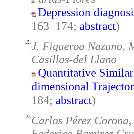
Depression diagnos
163–174;
abstract
)
15.
J. Figueroa Nazuno, M
Casillas-del Llano
Quantitative Simila
dimensional Trajector
184;
abstract
)
16.
Carlos Pérez Corona,
Federico Ramirez Cru