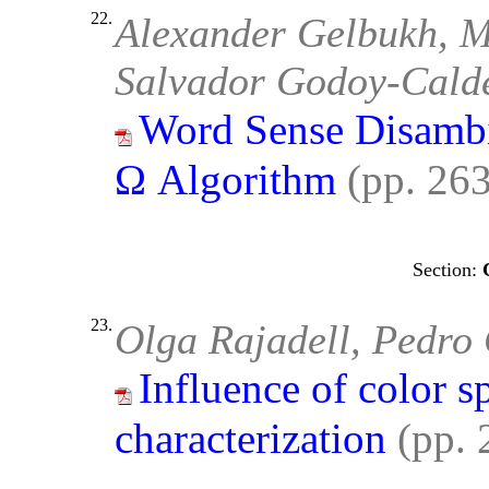
22.
Alexander Gelbukh, M
Salvador Godoy-Cald
Word Sense Disamb
Ω Algorithm
(pp. 26
23.
Olga Rajadell, Pedro 
Influence of color s
characterization
(pp.