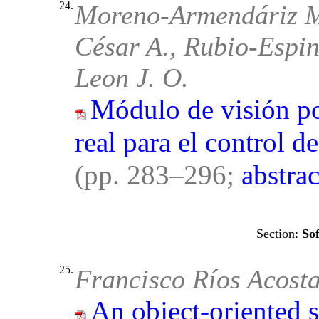
24.
Moreno-Armendáriz M
César A., Rubio-Espi
Leon J. O.
Módulo de visión p
real para el control d
(pp. 283–296;
abstrac
So
25.
Francisco Ríos Acost
An object-oriented s