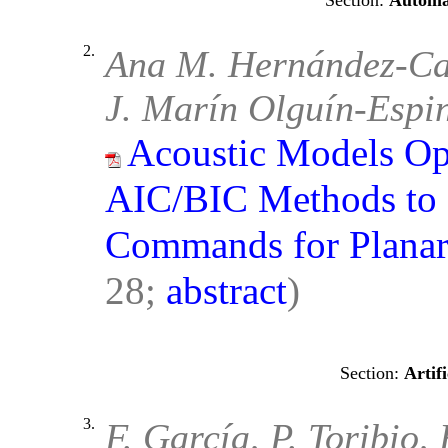
Automa
2.
Ana M. Hernández-Ca
J. Marín Olguín-Espi
Acoustic Models Op
AIC/BIC Methods to 
Commands for Planar
28;
abstract
)
Artif
3.
F. García, P. Toribio, 